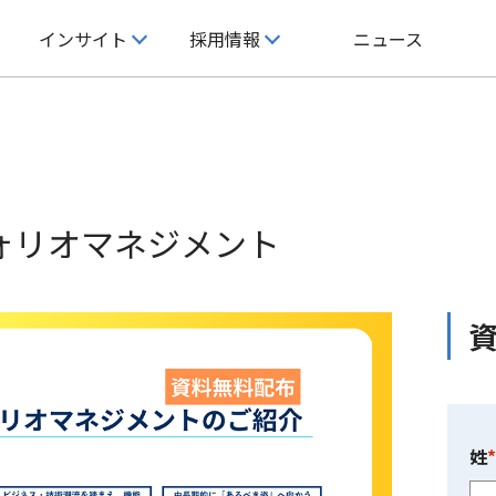
インサイト
採用情報
ニュース
インサイト
採用情報
企業情報
ライズの特徴
インサイト
キャリア採用
企業理念
経営成績
独自の手法
ォリオマネジメント
発
ホワイトペーパー
新卒採用
会社概要
株式基本情報
コンサルタント紹介
ロジー
セミナー/ウェビナー
研修体系と組織体制の紹介
沿革
コーポレート・ガバナンス
X
社員インタビュー
主要取引先
姓
*
働く環境
サステナビリティ