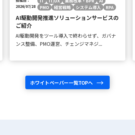
投稿日：
IT
IT/DX
業務改革・BPR
AI
2026/07/28
PMO
経営戦略
システム導入
RPA
AI駆動開発推進ソリューションサービスの
ご紹介
AI駆動開発をツール導入で終わらせず、ガバナ
ンス整備、PMO運営、チェンジマネジ...
ホワイトペーパー一覧TOPへ