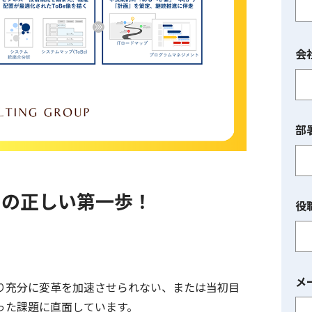
会
部
しの正しい第一歩！
役
メ
り充分に変革を加速させられない、または当初目
った課題に直面しています。