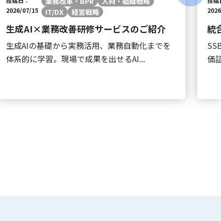
投稿日：
業務改革・BPR
人材・組織戦略
投稿
2026/07/15
2026
IT/DX
経営戦略
生成AI×業務改善研修サービスのご紹介
統
生成AIの基礎から実務活用、業務自動化までを
S
体系的に学習。現場で成果を出せるAI...
価