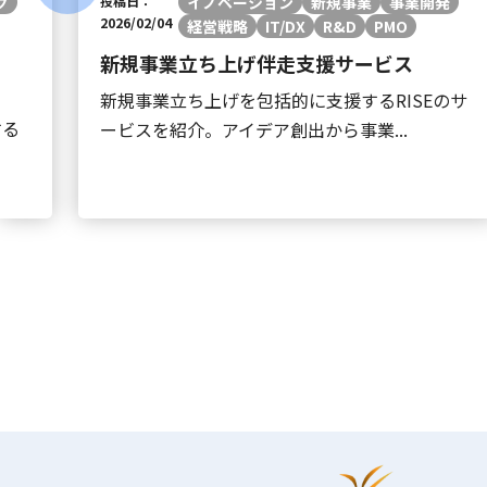
グ
投稿日：
イノベーション
新規事業
事業開発
2026/02/04
経営戦略
IT/DX
R&D
PMO
新規事業立ち上げ伴走支援サービス
新規事業立ち上げを包括的に支援するRISEのサ
する
ービスを紹介。アイデア創出から事業...