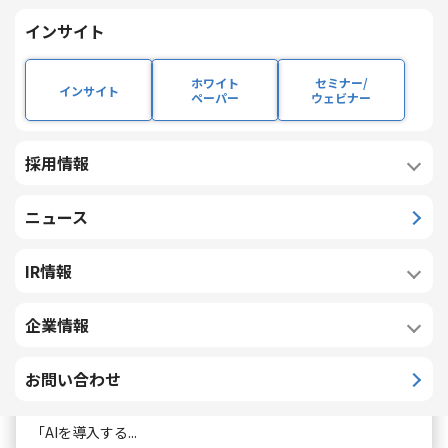
インサイト
ホワイト
セミナー/
インサイト
ペーパー
ウェビナー
採用情報
ニュース
IR情報
投稿日:
SCM
製造業
AI
業務改革・BPR
2026/08/03
企業情報
AI時代の物流改革の本質 ― 物流制約を織り込んだ
SCMオペレーティングモデルへ ―
お問い合わせ
生成AIやAIエージェントの活用が進む中、多くの企業では
「AIを導入する...