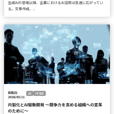
生成AIの登場以降、企業におけるAI活用は急速に広がってい
る。文章作成、...
投稿日:
AI
IT/DX
2026/03/11
内製化とAI駆動開発 ～競争力を高める組織への変革
のために～