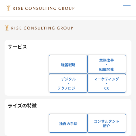
HOME
インサイト
インサイト
サービス
IR情報
インサイト
採用情報
企業情報
ライズの特徴
サービス
経営戦略
IRニュース
インサイト
キャリア採用
企業理念
経営成績
独自の手法
業務改善
経営戦略
・
日々変化する社会における最新技術の洞察・展望、ビジネ
組織開発
業務改善・組織開発
IRライブラリ 一覧
ホワイトペーパー
新卒採用
会社概要
株式基本情報
コンサルタント紹介
ス環境、市場動向などの知見、
そして当社のご支援内容を
デジタル
マーケティング
・
・
ご紹介いたします。
テクノロジー
CX
デジタル・テクノロ
役員プロフィール
セミナー/ウェビナー
研修体系と組織体制の紹介
沿革
コーポレート・ガバ
ジー
ナンス
ライズの特徴
社員インタビュー
主要取引先
カテゴリー選択
マーケティング・
IRカレンダー
コンサルタント
CX
独自の手法
働く環境
サステナビリティ
紹介
絞り込み選択