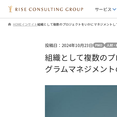
サービス
HOME
インサイト
組織として複数のプロジェクトをいかにマネジメントして
IR情報
サービス
投稿日：2024年10月23日
PMO
人材・
IRニュース
経営戦略
組織として複数のプ
IRライブラリ 一覧
業務改善・組織開
グラムマネジメント
役員プロフィール
デジタル・テクノ
IRカレンダー
マーケティング・C