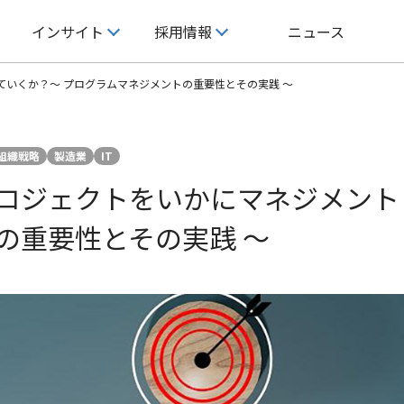
インサイト
採用情報
ニュース
いくか？～ プログラムマネジメントの重要性とその実践 ～
インサイト
採用情報
企業情報
ライズの特徴
組織戦略
製造業
IT
インサイト
キャリア採用
企業理念
経営成績
独自の手法
ロジェクトをいかにマネジメント
発
ホワイトペーパー
新卒採用
会社概要
株式基本情報
コンサルタント紹介
の重要性とその実践 ～
ロジー
セミナー/ウェビナー
研修体系と組織体制の紹介
沿革
コーポレート・ガバナンス
X
社員インタビュー
主要取引先
働く環境
サステナビリティ