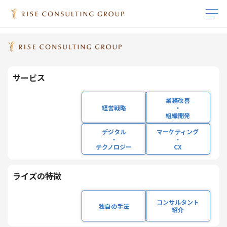
HOME
企業情報
沿革
沿革
サービス
IR情報
インサイト
採用情報
企業情報
ライズの特徴
サービス
経営戦略
IRニュース
インサイト
キャリア採用
企業理念
経営成績
独自の手法
業務改善
経営戦略
・
当社の沿革
組織開発
業務改善・組織開発
IRライブラリ 一覧
ホワイトペーパー
新卒採用
会社概要
株式基本情報
コンサルタント紹介
デジタル
マーケティング
・
・
2020年
株式会社ライズ・ホールディングス(資本金5千
テクノロジー
CX
デジタル・テクノロ
役員プロフィール
セミナー/ウェビナー
研修体系と組織体制の紹介
沿革
コーポレート・ガバ
11月
円)を設立(東京都港区)
ジー
ナンス
ライズの特徴
社員インタビュー
主要取引先
2020年
旧株式会社ライズ・コンサルティング・グルー
マーケティング・
IRカレンダー
12月
プの過半数の株式を取得して、同社を子会社と
コンサルタント
CX
独自の手法
働く環境
サステナビリティ
する
紹介