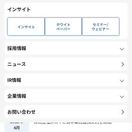
2021年
旧株式会社ライズ・コンサルティング・グルー
インサイト
3月
プを吸収合併し、同日、株式会社ライズ・コン
サルティング・グループに商号変更
ホワイト
セミナー/
インサイト
ペーパー
ウェビナー
2021年
本社を東京都港区東新橋より六本木へ移転
3月
採用情報
2022年
株式会社ライズ・クロス(現連結子会社)を設立
2月
(東京都港区)
ニュース
2023年
株式会社NTTデータと資本業務提携契約を締結
IR情報
2月
企業情報
2023年
東京証券取引所グロース市場に株式を上場
9月
お問い合わせ
2025年
株式会社SHIFTと資本業務提携契約を締結
4月