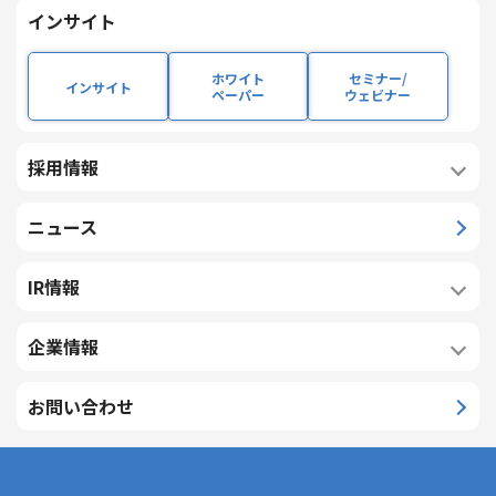
インサイト
は企業との対話に瞬時の価値と一貫したストーリーを求めてお
り、マーケティングは「接点の最適化」から「関係性の深化」へ
ホワイト
セミナー/
インサイト
と進化しています。私たちは、顧客を起点としたマーケティング
ペーパー
ウェビナー
機能を再構築することで、顧客生産価値（LTV）と収益・ブランド
資産の永続的な発展を両輪で実現します。
採用情報
ニュース
提供するコンサルティングサービス
IR情報
マーケティング​
CX​
企業情報
お問い合わせ