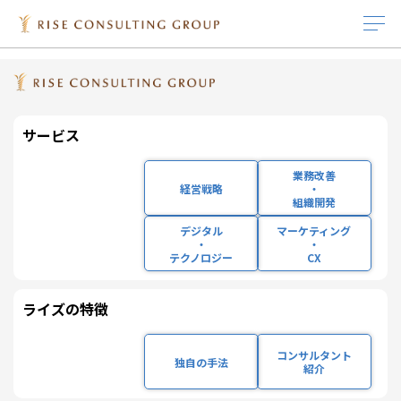
HOME
IR
IRライブラリ
決算短信
サービス
IR情報
インサイト
採用情報
企業情報
ライズの特徴
サービス
IR
FINANCIAL RESULTS
業務改善
経営戦略
IRニュース
インサイト
キャリア採用
企業理念
経営成績
独自の手法
経営戦略
・
組織開発
業務改善・組織開発
IRライブラリ 一覧
ホワイトペーパー
新卒採用
会社概要
株式基本情報
コンサルタント紹介
デジタル
マーケティング
決算短信
・
・
テクノロジー
CX
デジタル・テクノロ
役員プロフィール
セミナー/ウェビナー
研修体系と組織体制の紹介
沿革
コーポレート・ガバ
ジー
ナンス
ライズの特徴
社員インタビュー
主要取引先
マーケティング・
IRカレンダー
コンサルタント
CX
独自の手法
働く環境
サステナビリティ
紹介