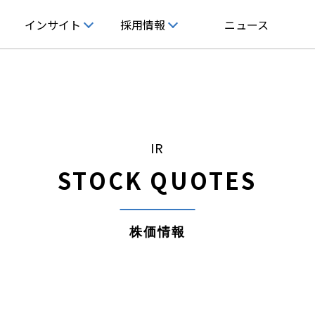
インサイト
採用情報
ニュース
インサイト
採用情報
企業情報
ライズの特徴
インサイト
キャリア採用
企業理念
経営成績
独自の手法
IR
STOCK QUOTES
発
ホワイトペーパー
新卒採用
会社概要
株式基本情報
コンサルタント紹介
ロジー
セミナー/ウェビナー
研修体系と組織体制の紹介
沿革
コーポレート・ガバナンス
株価情報
X
社員インタビュー
主要取引先
働く環境
サステナビリティ