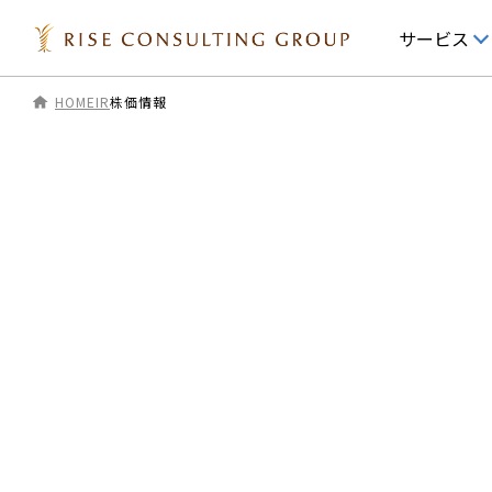
サービス
HOME
IR
株価情報
IR情報
サービス
IRニュース
経営戦略
IRライブラリ 一覧
業務改善・組織開
役員プロフィール
デジタル・テクノ
IRカレンダー
マーケティング・C