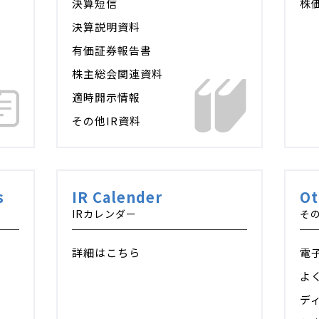
決算短信
株
決算説明資料
有価証券報告書
株主総会関連資料
適時開示情報
その他IR資料
s
IR Calender
Ot
IRカレンダー
その
詳細はこちら
電
よ
デ