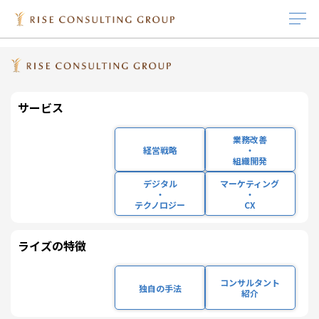
HOME
IR
トップメッセージ
サービス
IR情報
インサイト
採用情報
企業情報
ライズの特徴
サービス
IR
TOP MESSAGE
業務改善
経営戦略
IRニュース
インサイト
キャリア採用
企業理念
経営成績
独自の手法
経営戦略
・
組織開発
業務改善・組織開発
IRライブラリ 一覧
ホワイトペーパー
新卒採用
会社概要
株式基本情報
コンサルタント紹介
デジタル
マーケティング
トップメッセージ
・
・
テクノロジー
CX
デジタル・テクノロ
役員プロフィール
セミナー/ウェビナー
研修体系と組織体制の紹介
沿革
コーポレート・ガバ
ジー
ナンス
ライズの特徴
社員インタビュー
主要取引先
株主・投資
マーケティング・
IRカレンダー
コンサルタント
家の皆様へ
CX
独自の手法
働く環境
サステナビリティ
紹介