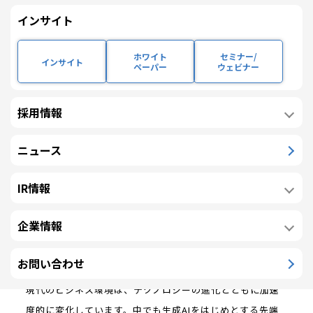
株主・投資家の皆
インサイト
様には、日頃より
格別のご支援を賜
ホワイト
セミナー/
インサイト
り、心より感謝申
ペーパー
ウェビナー
し上げます。
採用情報
当社は、2012年2月
に震災からの復興
ニュース
代表取締役社長
松岡 竜大
と日本経済の再上
IR情報
昇を掲げ創業いた
しました。以来、クライアントの皆様との信頼関係を基盤
企業情報
に、価値を共創するプロフェッショナル集団として、実績
を築き成長してまいりました。
お問い合わせ
現代のビジネス環境は、テクノロジーの進化とともに加速
度的に変化しています。中でも生成AIをはじめとする先端