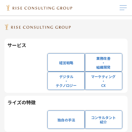
HOME
ニュース
リコーの技術力とライズ・コンサルティング・グループの実行力が融合 AI実装に特化した
「リコーAIコンサルティング株式会社」を設立
サービス
IR情報
インサイト
採用情報
企業情報
ライズの特徴
サービス
投稿日：2026年06月29日
プレスリリース
リコーの技術力とライズ・コンサルティング・
経営戦略
IRニュース
インサイト
キャリア採用
企業理念
経営成績
独自の手法
業務改善
経営戦略
・
グループの実行力が融合 AI実装に特化した
組織開発
「リコーAIコンサルティング株式会社」を設立
業務改善・組織開発
IRライブラリ 一覧
ホワイトペーパー
新卒採用
会社概要
株式基本情報
コンサルタント紹介
デジタル
マーケティング
・
・
テクノロジー
CX
デジタル・テクノロ
役員プロフィール
セミナー/ウェビナー
研修体系と組織体制の紹介
沿革
コーポレート・ガバ
ジー
ナンス
～ 生成AIの活用フェーズは「Chatting」から
ライズの特徴
社員インタビュー
主要取引先
「Operating」へ ～
マーケティング・
IRカレンダー
コンサルタント
CX
独自の手法
働く環境
サステナビリティ
紹介
株式会社リコー（社長執行役員：大山 晃、以下「リコ
ー」）と、AI・デジタル技術を軸にコンサルティング事業