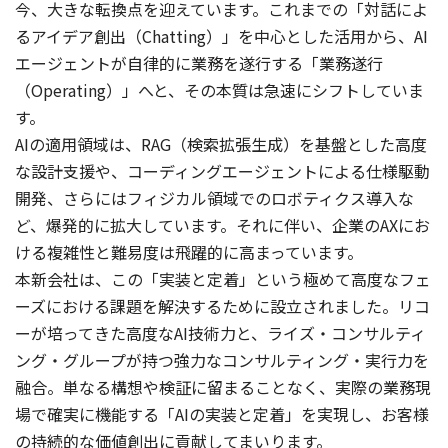
今、大きな転換点を迎えています。これまでの「対話によ
るアイデア創出（Chatting）」を中心とした活用から、AI
エージェントが自律的に業務を遂行する「業務遂行
（Operating）」へと、その本質は急速にシフトしていま
す。
AIの適用領域は、RAG（検索拡張生成）を基盤とした高度
な設計支援や、コーディングエージェントによる仕様駆動
開発、さらにはフィジカル領域でのロボティクス導入な
ど、爆発的に拡大しています。それに伴い、企業のAXにお
ける複雑性と難易度は飛躍的に高まっています。
本新会社は、この「実装と定着」という極めて高度なフェ
ーズにおける課題を解決するために設立されました。リコ
ーが培ってきた高度なAI技術力と、ライズ・コンサルティ
ング・グループが持つ強力なコンサルティング・実行力を
融合。単なる構想や検証に留まることなく、実際の業務現
場で確実に機能する「AIの実装と定着」を実現し、お客様
の持続的な価値創出に貢献してまいります。