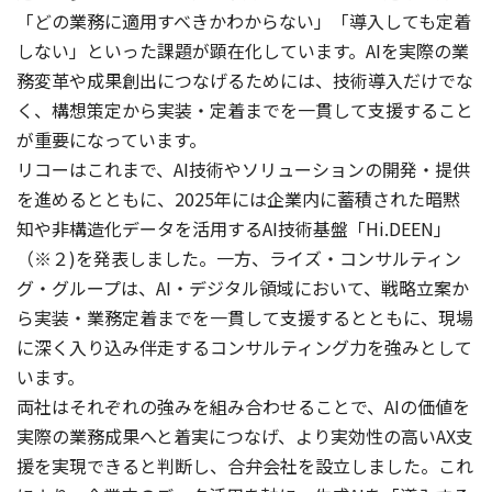
「どの業務に適用すべきかわからない」「導入しても定着
しない」といった課題が顕在化しています。AIを実際の業
務変革や成果創出につなげるためには、技術導入だけでな
く、構想策定から実装・定着までを一貫して支援すること
が重要になっています。
リコーはこれまで、AI技術やソリューションの開発・提供
を進めるとともに、2025年には企業内に蓄積された暗黙
知や非構造化データを活用するAI技術基盤「Hi.DEEN」
（※２)を発表しました。一方、ライズ・コンサルティン
グ・グループは、AI・デジタル領域において、戦略立案か
ら実装・業務定着までを一貫して支援するとともに、現場
に深く入り込み伴走するコンサルティング力を強みとして
います。
両社はそれぞれの強みを組み合わせることで、AIの価値を
実際の業務成果へと着実につなげ、より実効性の高いAX支
援を実現できると判断し、合弁会社を設立しました。これ