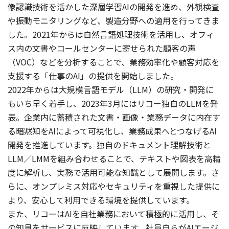
像認識技術を活かした深層学習AIの開発を進め、外観検査
や振動モニタリングなど、製造分野への適用を行ってきま
した。2021年からは自然言語処理技術を活用し、オフィ
ス内の文書やコールセンターに寄せられた顧客の声
（VOC）などを分析することで、業務効率化や顧客対応を
支援する「仕事のAI」の提供を開始しました。
2022年からは大規模言語モデル（LLM）の研究・開発に
もいち早く着手し、2023年3月にはリコー独自のLLMを発
表。企業内に蓄積された文書・画像・業務データに内在す
る暗黙知をAIによって可視化し、業務成果へとつなげるAI
開発を推進しています。独自のドキュメント理解技術と
LLM／LMMを組み合わせることで、テキストや図表を高精
度に解析し、実務で活用可能な知識として展開します。さ
らに、オンプレミス対応やセキュリティを重視した提供に
より、安心して利用できる環境を提供しています。
また、リコーはAIを自社業務において積極的に活用し、そ
の知見をサービスに反映しています。社員自らがAIエージ