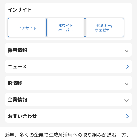
を展開する株式会社ライズ・コンサルティング・グループ
インサイト
（代表取締役社長：松岡 竜大、以下「ライズ・コンサル
ティング・グループ」）は、企業の経営課題解決を目的
ホワイト
セミナー/
インサイト
ペーパー
ウェビナー
に、AX（AIトランスフォーメーション）（※1）の実現を
支援する合弁会社「リコーAIコンサルティング株式会社」
を設立しました。
採用情報
本合弁会社では、リコーグループが有する顧客基盤、顧客
接点力、AIの基盤技術およびAIソリューション提供力と、
ニュース
ライズ・コンサルティング・グループの強みであるAI・デ
ジタル領域における戦略立案から実装・活用までのコンサ
IR情報
ルティング力を融合し、企業に最適なAI導入と定着を一貫
して支援します。
企業情報
お問い合わせ
設立の背景
近年、多くの企業で生成AI活用への取り組みが進む一方、