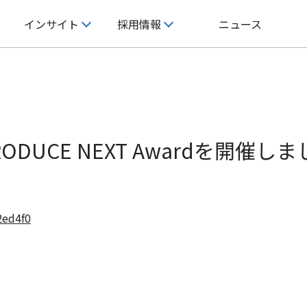
インサイト
採用情報
ニュース
インサイト
採用情報
企業情報
ライズの特徴
インサイト
キャリア採用
企業理念
経営成績
独自の手法
DUCE NEXT Awardを開催しま
発
ホワイトペーパー
新卒採用
会社概要
株式基本情報
コンサルタント紹介
ロジー
セミナー/ウェビナー
研修体系と組織体制の紹介
沿革
コーポレート・ガバナンス
2ed4f0
X
社員インタビュー
主要取引先
働く環境
サステナビリティ