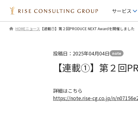
サービス
HOME
ニュース
【連載①】第２回PRODUCE NEXT Awardを開催しました
IR情報
サービス
投稿日：2025年04月04日
note
IRニュース
経営戦略
【連載①】第２回PRO
IRライブラリ 一覧
業務改善・組織開
詳細はこちら
役員プロフィール
デジタル・テクノ
https://note.rise-cg.co.jp/n/n07156e
IRカレンダー
マーケティング・C